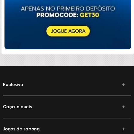
Exclusivo
Caça-níqueis
Jogos de sabong