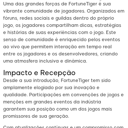
Uma das grandes forças de FortuneTiger é sua
vibrante comunidade de jogadores. Organizados em
fóruns, redes sociais e guildas dentro do próprio
jogo, os jogadores compartilham dicas, estratégias
e histórias de suas experiências com o jogo. Este
senso de comunidade é enriquecido pelos eventos
ao vivo que permitem interação em tempo real
entre os jogadores e os desenvolvedores, criando
uma atmosfera inclusiva e dinâmica.
Impacto e Recepção
Desde a sua introdução, FortuneTiger tem sido
amplamente elogiado por sua inovação e
qualidade. Participações em convenções de jogos e
menções em grandes eventos da indústria
garantem sua posição como um dos jogos mais
promissores de sua geração.
Com atualizações contínuas e um compromisso com