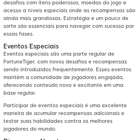
desafios com itens poderosos, moedas do jogo e
acesso a níveis especiais onde as recompensas são
ainda mais grandiosas. Estratégia e um pouco de
sorte são essenciais para navegar com sucesso por
essas fases.
Eventos Especiais
Eventos especiais são uma parte regular de
FortuneTiger, com novos desafios e recompensas
sendo introduzidos frequentemente. Esses eventos
mantêm a comunidade de jogadores engajada,
oferecendo conteúdo novo e excitante em uma
base regular.
Participar de eventos especiais é uma excelente
maneira de acumular recompensas adicionais e
testar suas habilidades contra os melhores
jogadores do mundo.