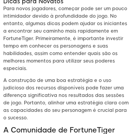
Dicas para Novatos
Para novos jogadores, começar pode ser um pouco
intimidador devido à profundidade do jogo. No
entanto, algumas dicas podem ajudar os iniciantes
a encontrar seu caminho mais rapidamente em
FortuneTiger. Primeiramente, é importante investir
tempo em conhecer os personagens e suas
habilidades, assim como entender quais são os
melhores momentos para utilizar seus poderes
especiais.
A construção de uma boa estratégia e o uso
judicioso dos recursos disponíveis pode fazer uma
diferença significativa nos resultados das sessões
de jogo. Portanto, alinhar uma estratégia clara com
as capacidades do seu personagem é crucial para
o sucesso.
A Comunidade de FortuneTiger