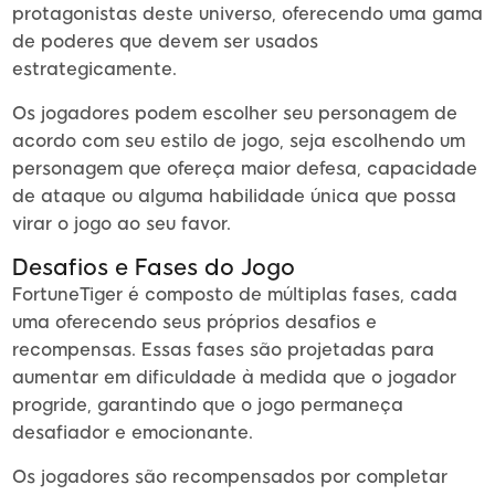
protagonistas deste universo, oferecendo uma gama
de poderes que devem ser usados
estrategicamente.
Os jogadores podem escolher seu personagem de
acordo com seu estilo de jogo, seja escolhendo um
personagem que ofereça maior defesa, capacidade
de ataque ou alguma habilidade única que possa
virar o jogo ao seu favor.
Desafios e Fases do Jogo
FortuneTiger é composto de múltiplas fases, cada
uma oferecendo seus próprios desafios e
recompensas. Essas fases são projetadas para
aumentar em dificuldade à medida que o jogador
progride, garantindo que o jogo permaneça
desafiador e emocionante.
Os jogadores são recompensados por completar