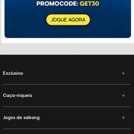
Exclusivo
Caça-níqueis
Jogos de sabong