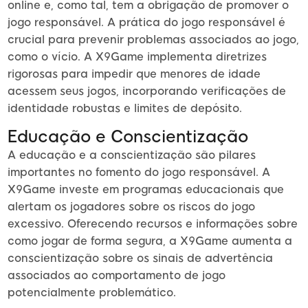
online e, como tal, tem a obrigação de promover o
jogo responsável. A prática do jogo responsável é
crucial para prevenir problemas associados ao jogo,
como o vício. A X9Game implementa diretrizes
rigorosas para impedir que menores de idade
acessem seus jogos, incorporando verificações de
identidade robustas e limites de depósito.
Educação e Conscientização
A educação e a conscientização são pilares
importantes no fomento do jogo responsável. A
X9Game investe em programas educacionais que
alertam os jogadores sobre os riscos do jogo
excessivo. Oferecendo recursos e informações sobre
como jogar de forma segura, a X9Game aumenta a
conscientização sobre os sinais de advertência
associados ao comportamento de jogo
potencialmente problemático.