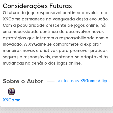
Considerações Futuras
O futuro do jogo responsável continua a evoluir, e a
X9Game permanece na vanguarda desta evolução.
Com a popularidade crescente de jogos online, há
uma necessidade contínua de desenvolver novas
estratégias que integrem a responsabilidade com a
inovação. A X9Game se compromete a explorar
maneiras novas e criativas para promover práticas
seguras e responsáveis, mantendo-se adaptável às
mudanças no cenário dos jogos online.
Sobre o Autor
ver todos os
X9Game
Artigos
X9Game