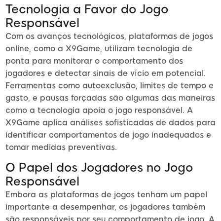
Tecnologia a Favor do Jogo
Responsável
Com os avanços tecnológicos, plataformas de jogos
online, como a X9Game, utilizam tecnologia de
ponta para monitorar o comportamento dos
jogadores e detectar sinais de vício em potencial.
Ferramentas como autoexclusão, limites de tempo e
gasto, e pausas forçadas são algumas das maneiras
como a tecnologia apoia o jogo responsável. A
X9Game aplica análises sofisticadas de dados para
identificar comportamentos de jogo inadequados e
tomar medidas preventivas.
O Papel dos Jogadores no Jogo
Responsável
Embora as plataformas de jogos tenham um papel
importante a desempenhar, os jogadores também
são responsáveis por seu comportamento de jogo. A