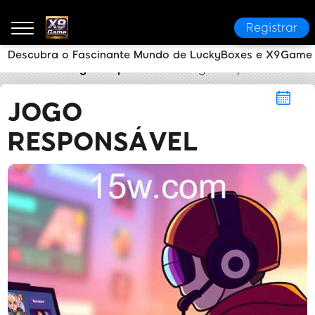
Registrar
Descubra o Fascinante Mundo de LuckyBoxes e X9Game
X9Game
Jogo Responsável
Jogo Responsável
JOGO
RESPONSÁVEL