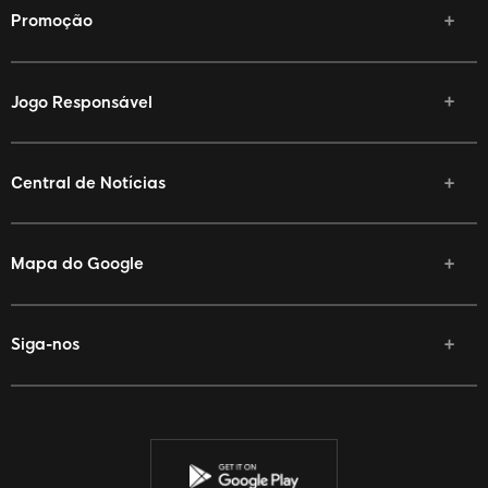
Promoção
Jogo Responsável
Central de Notícias
Mapa do Google
Siga-nos
Facebook
Twitter
Youtube
Instagram