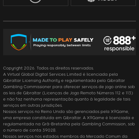
Copyright 2026. Todos os direitos reservados.
A Virtual Global Digital Services Limited é licenciada pela
Gibraltar Licensing Authority e regulamentada pelo Gibraltar
Gambling Commissioner para oferecer serviços de jogo online sob
as leis de Gibraltar (Licenças de Jogo Remoto Números 112 e 113)
e não faz nenhuma representação quanto à legalidade de tais
serviços em outras jurisdições.
Nossos serviços no Reino Unido são gerenciados pela X9Game,
uma empresa constituída em Gibraltar. A X9Game é licenciada e
regulamentada na Grã-Bretanha pela Gambling Commission, sob
o número de conta 39028.
Nossos serviços nos estados membros do Mercado Comum da