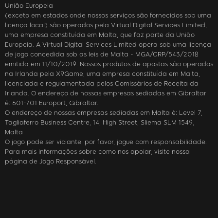
União Europeia
(exceto em estados onde nossos serviços são fornecidos sob uma
licença local) são operados pela Virtual Digital Services Limited,
uma empresa constituída em Malta, que faz parte da União
Europeia. A Virtual Digital Services Limited opera sob uma licença
de jogo concedida sob as leis de Malta - MGA/CRP/543/2018
emitida em 11/10/2019. Nossos produtos de apostas são operados
na Irlanda pela X9Game, uma empresa constituída em Malta,
licenciada e regulamentada pelos Comissários de Receita da
Irlanda. O endereço de nossas empresas sediadas em Gibraltar
é: 601-701 Europort, Gibraltar.
O endereço de nossas empresas sediadas em Malta é: Level 7,
Tagliaferro Business Centre, 14, High Street, Sliema SLM 1549,
Malta
O jogo pode ser viciante; por favor, jogue com responsabilidade.
Para mais informações sobre como nos apoiar, visite nossa
página de Jogo Responsável.