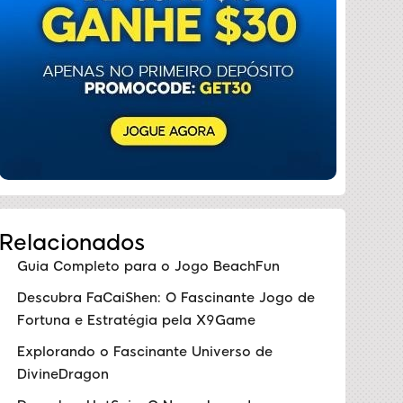
Relacionados
Guia Completo para o Jogo BeachFun
Descubra FaCaiShen: O Fascinante Jogo de
Fortuna e Estratégia pela X9Game
Explorando o Fascinante Universo de
DivineDragon