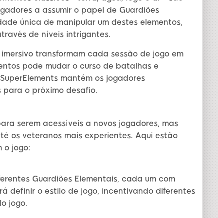
ogadores a assumir o papel de Guardiões
ade única de manipular um destes elementos,
ravés de níveis intrigantes.
 imersivo transformam cada sessão de jogo em
entos pode mudar o curso de batalhas e
, SuperElements mantém os jogadores
 para o próximo desafio.
ara serem acessíveis a novos jogadores, mas
té os veteranos mais experientes. Aqui estão
 o jogo:
ferentes Guardiões Elementais, cada um com
rá definir o estilo de jogo, incentivando diferentes
o jogo.