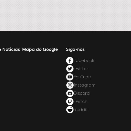
e Notícias
Mapa do Google
Siga-nos
Facebook
Twitter
YouTube
Instagram
Discord
Twitch
Reddit