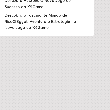
Descubra HotSpin: O Novo Jogo de
Sucesso da X9Game
Descubra o Fascinante Mundo de
RiseOfEgypt: Aventura e Estratégia no
Novo Jogo da X9Game