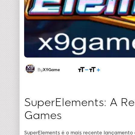
By
X9Game
SuperElements: A R
Games
SuperElements é o mais recente lançament