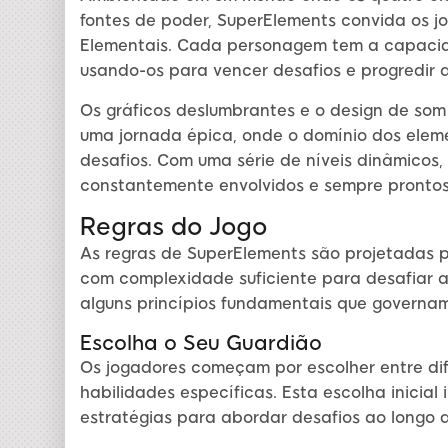
fontes de poder, SuperElements convida os j
Elementais. Cada personagem tem a capacid
usando-os para vencer desafios e progredir at
Os gráficos deslumbrantes e o design de som
uma jornada épica, onde o domínio dos elem
desafios. Com uma série de níveis dinâmicos
constantemente envolvidos e sempre prontos
Regras do Jogo
As regras de SuperElements são projetadas p
com complexidade suficiente para desafiar a
alguns princípios fundamentais que governam
Escolha o Seu Guardião
Os jogadores começam por escolher entre di
habilidades específicas. Esta escolha inicial i
estratégias para abordar desafios ao longo d