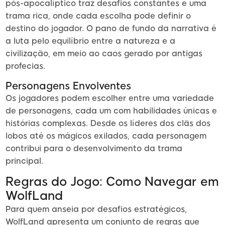
pós-apocalíptico traz desafios constantes e uma
trama rica, onde cada escolha pode definir o
destino do jogador. O pano de fundo da narrativa é
a luta pelo equilíbrio entre a natureza e a
civilização, em meio ao caos gerado por antigas
profecias.
Personagens Envolventes
Os jogadores podem escolher entre uma variedade
de personagens, cada um com habilidades únicas e
histórias complexas. Desde os líderes dos clãs dos
lobos até os mágicos exilados, cada personagem
contribui para o desenvolvimento da trama
principal.
Regras do Jogo: Como Navegar em
WolfLand
Para quem anseia por desafios estratégicos,
WolfLand apresenta um conjunto de regras que