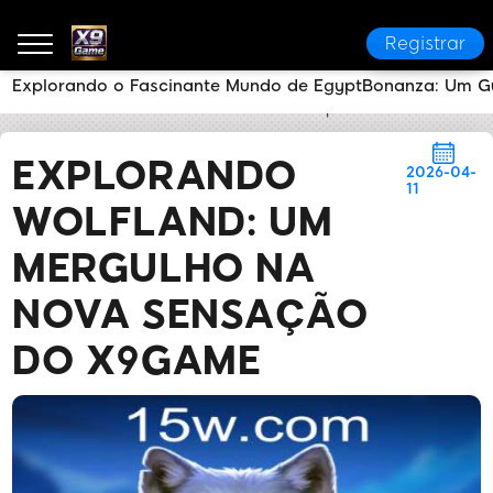
Registrar
Explorando o Fascinante Mundo de EgyptBonanza: Um Gui
X9Game
Central de Notícias
Explorando WolfLan
EXPLORANDO
2026-04-
11
WOLFLAND: UM
MERGULHO NA
NOVA SENSAÇÃO
DO X9GAME