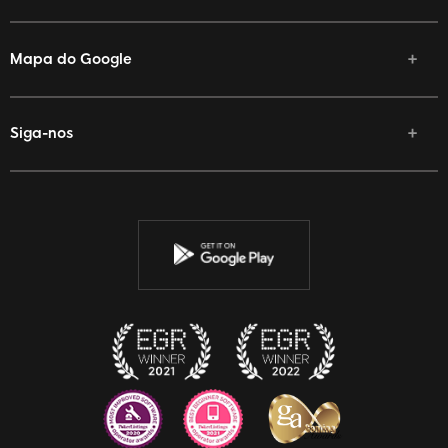
Mapa do Google
Siga-nos
Facebook
Twitter
YouTube
Instagram
Discord
Twitch
Reddit