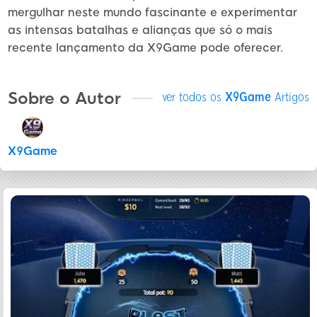
mergulhar neste mundo fascinante e experimentar
as intensas batalhas e alianças que só o mais
recente lançamento da X9Game pode oferecer.
Sobre o Autor
ver todos os
X9Game
Artigos
X9Game