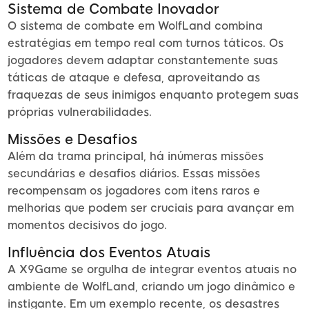
Sistema de Combate Inovador
O sistema de combate em WolfLand combina
estratégias em tempo real com turnos táticos. Os
jogadores devem adaptar constantemente suas
táticas de ataque e defesa, aproveitando as
fraquezas de seus inimigos enquanto protegem suas
próprias vulnerabilidades.
Missões e Desafios
Além da trama principal, há inúmeras missões
secundárias e desafios diários. Essas missões
recompensam os jogadores com itens raros e
melhorias que podem ser cruciais para avançar em
momentos decisivos do jogo.
Influência dos Eventos Atuais
A X9Game se orgulha de integrar eventos atuais no
ambiente de WolfLand, criando um jogo dinâmico e
instigante. Em um exemplo recente, os desastres