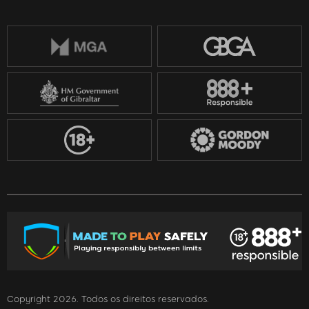
Copyright 2026. Todos os direitos reservados.