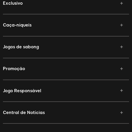
Exclusivo
Caça-níqueis
Jogos de sabong
Promoção
Jogo Responsável
Central de Notícias