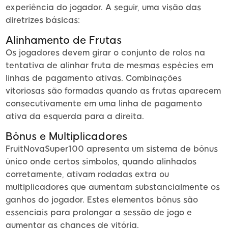
experiência do jogador. A seguir, uma visão das
diretrizes básicas:
Alinhamento de Frutas
Os jogadores devem girar o conjunto de rolos na
tentativa de alinhar fruta de mesmas espécies em
linhas de pagamento ativas. Combinações
vitoriosas são formadas quando as frutas aparecem
consecutivamente em uma linha de pagamento
ativa da esquerda para a direita.
Bônus e Multiplicadores
FruitNovaSuper100 apresenta um sistema de bônus
único onde certos símbolos, quando alinhados
corretamente, ativam rodadas extra ou
multiplicadores que aumentam substancialmente os
ganhos do jogador. Estes elementos bônus são
essenciais para prolongar a sessão de jogo e
aumentar as chances de vitória.