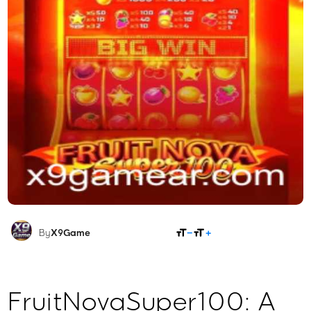
COMPARTILHAR
By
X9Game
FruitNovaSuper100: A