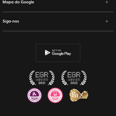
Mapa do Google
Siga-nos
Facebook
Twitter
YouTube
Instagram
Discord
Twitch
Reddit