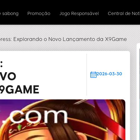
e sabong
Promoção
Jogo Responsável
Central de Not
ress: Explorando o Novo Lançamento da X9Game
:
OVO
2026-03-30
X9GAME