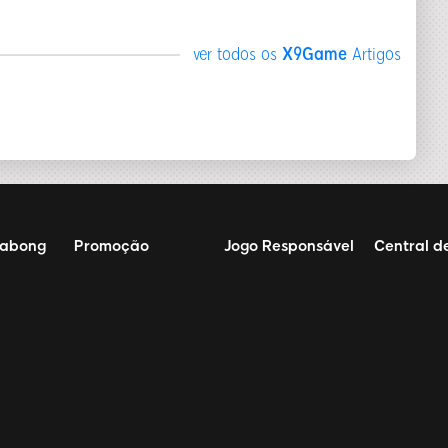
ver todos os
X9Game
Artigos
sabong
Promoção
Jogo Responsável
Central d