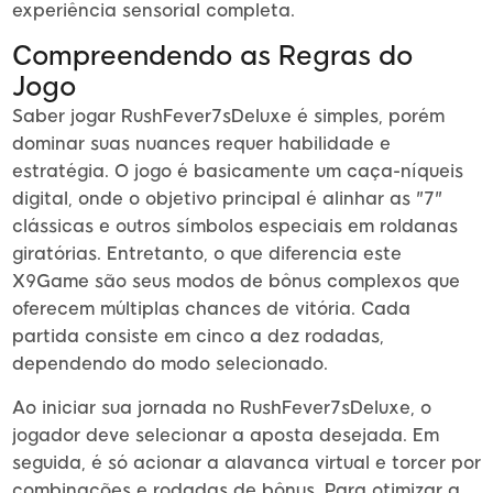
experiência sensorial completa.
Compreendendo as Regras do
Jogo
Saber jogar RushFever7sDeluxe é simples, porém
dominar suas nuances requer habilidade e
estratégia. O jogo é basicamente um caça-níqueis
digital, onde o objetivo principal é alinhar as "7"
clássicas e outros símbolos especiais em roldanas
giratórias. Entretanto, o que diferencia este
X9Game são seus modos de bônus complexos que
oferecem múltiplas chances de vitória. Cada
partida consiste em cinco a dez rodadas,
dependendo do modo selecionado.
Ao iniciar sua jornada no RushFever7sDeluxe, o
jogador deve selecionar a aposta desejada. Em
seguida, é só acionar a alavanca virtual e torcer por
combinações e rodadas de bônus. Para otimizar a