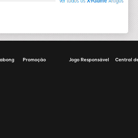
ver todos os
X9Game
Artigos
sabong
Promoção
Jogo Responsável
Central d