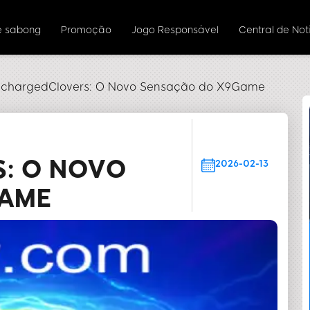
e sabong
Promoção
Jogo Responsável
Central de Not
SchargedClovers: O Novo Sensação do X9Game
: O NOVO
2026-02-13
GAME