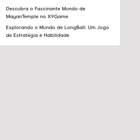
Descubra o Fascinante Mundo de
MayanTemple no X9Game
Explorando o Mundo de LongBall: Um Jogo
de Estratégia e Habilidade