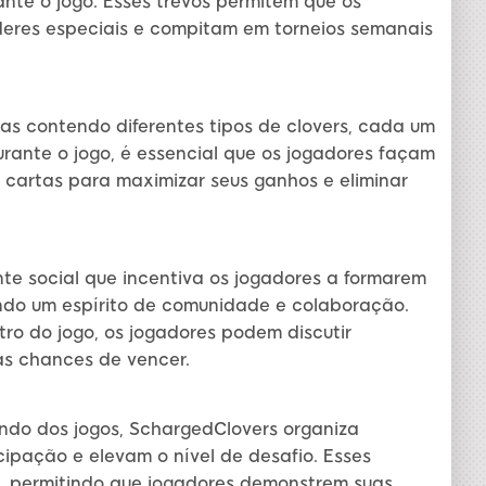
ante o jogo. Esses trevos permitem que os
deres especiais e compitam em torneios semanais
as contendo diferentes tipos de clovers, cada um
rante o jogo, é essencial que os jogadores façam
s cartas para maximizar seus ganhos e eliminar
e social que incentiva os jogadores a formarem
do um espírito de comunidade e colaboração.
ro do jogo, os jogadores podem discutir
as chances de vencer.
undo dos jogos, SchargedClovers organiza
ipação e elevam o nível de desafio. Esses
, permitindo que jogadores demonstrem suas