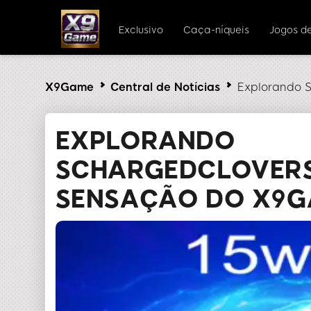
Exclusivo
Caça-níqueis
Jogos d
X9Game
Central de Notícias
Explorando 
EXPLORANDO
SCHARGEDCLOVERS
SENSAÇÃO DO X9