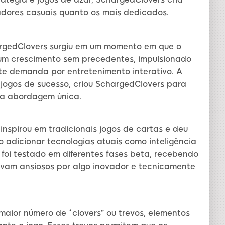
gadores casuais quanto os mais dedicados.
rgedClovers surgiu em um momento em que o
 um crescimento sem precedentes, impulsionado
te demanda por entretenimento interativo. A
jogos de sucesso, criou SchargedClovers para
ua abordagem única.
spirou em tradicionais jogos de cartas e deu
o adicionar tecnologias atuais como inteligência
go foi testado em diferentes fases beta, recebendo
avam ansiosos por algo inovador e tecnicamente
maior número de “clovers” ou trevos, elementos