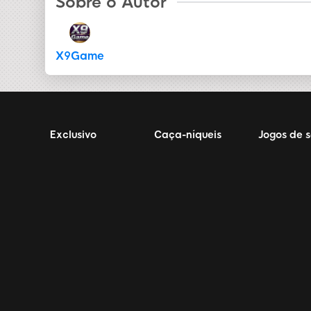
Sobre o Autor
X9Game
Exclusivo
Caça-níqueis
Jogos de 