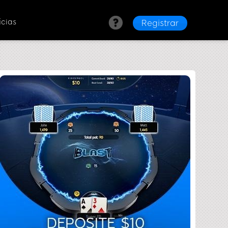
ícias
Registrar