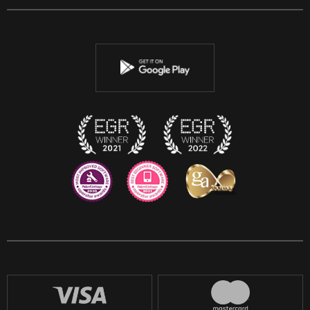
Facebook
Twitter
YouTube
Instagram
Discord
Twitch
Reddit