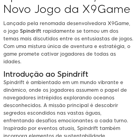
Novo Jogo da X9Game
Lançado pela renomada desenvolvedora X9Game,
o jogo
Spindrift
rapidamente se tornou um dos
temas mais discutidos entre os entusiastas de jogos.
Com uma mistura única de aventura e estratégia, o
game promete cativar jogadores de todas as
idades.
Introdução ao Spindrift
Spindrift é ambientado em um mundo vibrante e
dinâmico, onde os jogadores assumem o papel de
navegadores intrépidos explorando oceanos
desconhecidos. A missão principal é descobrir
segredos escondidos nas vastas águas,
enfrentando desafios emocionantes a cada turno.
Inspirado por eventos atuais, Spindrift também
incorpora elementos de sustentabilidade,