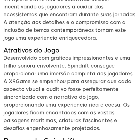
incentivando os jogadores a cuidar dos
ecossistemas que encontram durante suas jornadas.
A atenção aos detalhes e o compromisso com a
inclusão de temas contemporâneos tornam este
jogo uma experiência enriquecedora.
Atrativos do Jogo
Desenvolvido com gráficos impressionantes e uma
trilha sonora envolvente, Spindrift consegue
proporcionar uma imersão completa aos jogadores.
A X9Game se empenhou para assegurar que cada
aspecto visual e auditivo fosse perfeitamente
sincronizado com a narrativa do jogo,
proporcionando uma experiência rica e coesa. Os
jogadores ficam encantados com as vastas
paisagens marítimas, criaturas fascinantes e
desafios engenhosamente projetados.