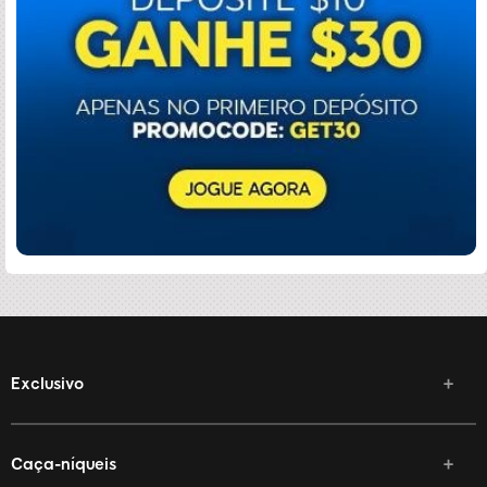
Exclusivo
Caça-níqueis