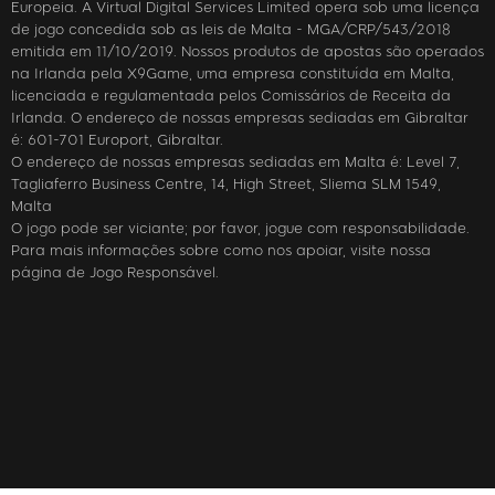
Europeia. A Virtual Digital Services Limited opera sob uma licença
de jogo concedida sob as leis de Malta - MGA/CRP/543/2018
emitida em 11/10/2019. Nossos produtos de apostas são operados
na Irlanda pela X9Game, uma empresa constituída em Malta,
licenciada e regulamentada pelos Comissários de Receita da
Irlanda. O endereço de nossas empresas sediadas em Gibraltar
é: 601-701 Europort, Gibraltar.
O endereço de nossas empresas sediadas em Malta é: Level 7,
Tagliaferro Business Centre, 14, High Street, Sliema SLM 1549,
Malta
O jogo pode ser viciante; por favor, jogue com responsabilidade.
Para mais informações sobre como nos apoiar, visite nossa
página de Jogo Responsável.