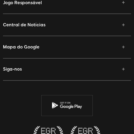
Jogo Responsável
Central de Notícias
Mapa do Google
Siga-nos
Facebook
Twitter
YouTube
Instagram
Discord
Twitch
Reddit