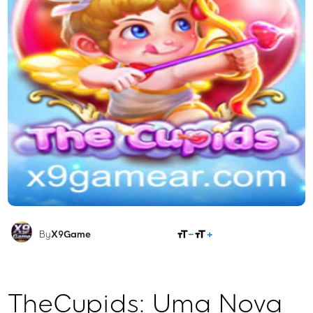
COMPARTILHAR
By
X9Game
TheCupids: Uma Nova