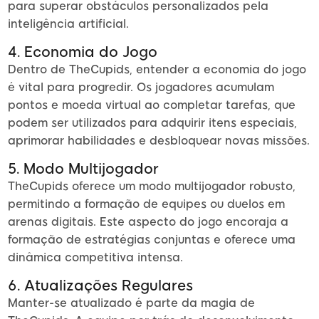
para superar obstáculos personalizados pela
inteligência artificial.
4. Economia do Jogo
Dentro de TheCupids, entender a economia do jogo
é vital para progredir. Os jogadores acumulam
pontos e moeda virtual ao completar tarefas, que
podem ser utilizados para adquirir itens especiais,
aprimorar habilidades e desbloquear novas missões.
5. Modo Multijogador
TheCupids oferece um modo multijogador robusto,
permitindo a formação de equipes ou duelos em
arenas digitais. Este aspecto do jogo encoraja a
formação de estratégias conjuntas e oferece uma
dinâmica competitiva intensa.
6. Atualizações Regulares
Manter-se atualizado é parte da magia de