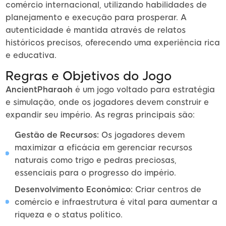
comércio internacional, utilizando habilidades de
planejamento e execução para prosperar. A
autenticidade é mantida através de relatos
históricos precisos, oferecendo uma experiência rica
e educativa.
Regras e Objetivos do Jogo
AncientPharaoh
é um jogo voltado para estratégia
e simulação, onde os jogadores devem construir e
expandir seu império. As regras principais são:
Gestão de Recursos:
Os jogadores devem
maximizar a eficácia em gerenciar recursos
naturais como trigo e pedras preciosas,
essenciais para o progresso do império.
Desenvolvimento Econômico:
Criar centros de
comércio e infraestrutura é vital para aumentar a
riqueza e o status político.