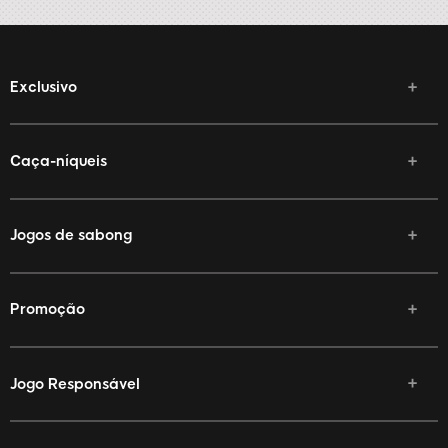
Exclusivo
Caça-níqueis
Jogos de sabong
Promoção
Jogo Responsável