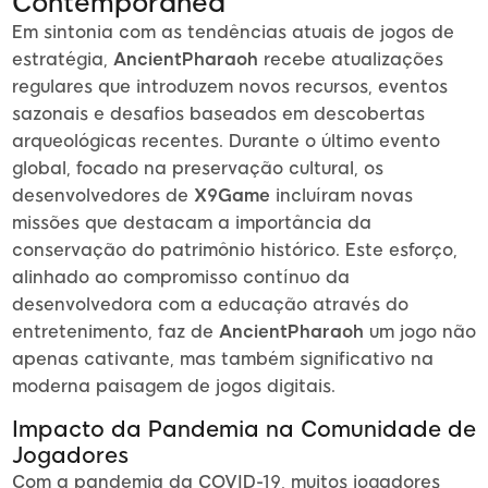
Contemporânea
Em sintonia com as tendências atuais de jogos de
estratégia,
AncientPharaoh
recebe atualizações
regulares que introduzem novos recursos, eventos
sazonais e desafios baseados em descobertas
arqueológicas recentes. Durante o último evento
global, focado na preservação cultural, os
desenvolvedores de
X9Game
incluíram novas
missões que destacam a importância da
conservação do patrimônio histórico. Este esforço,
alinhado ao compromisso contínuo da
desenvolvedora com a educação através do
entretenimento, faz de
AncientPharaoh
um jogo não
apenas cativante, mas também significativo na
moderna paisagem de jogos digitais.
Impacto da Pandemia na Comunidade de
Jogadores
Com a pandemia da COVID-19, muitos jogadores