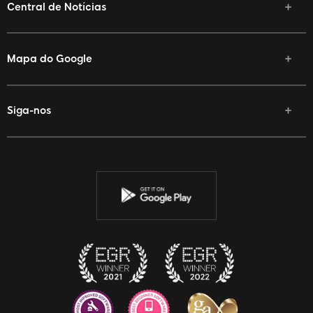
Central de Notícias
Mapa do Google
Siga-nos
Facebook
Twitter
YouTube
Instagram
Discord
Twitch
Reddit