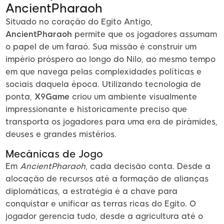
AncientPharaoh
Situado no coração do Egito Antigo,
AncientPharaoh
permite que os jogadores assumam
o papel de um faraó. Sua missão é construir um
império próspero ao longo do Nilo, ao mesmo tempo
em que navega pelas complexidades políticas e
sociais daquela época. Utilizando tecnologia de
ponta,
X9Game
criou um ambiente visualmente
impressionante e historicamente preciso que
transporta os jogadores para uma era de pirâmides,
deuses e grandes mistérios.
Mecânicas de Jogo
Em
AncientPharaoh
, cada decisão conta. Desde a
alocação de recursos até a formação de alianças
diplomáticas, a estratégia é a chave para
conquistar e unificar as terras ricas do Egito. O
jogador gerencia tudo, desde a agricultura até o