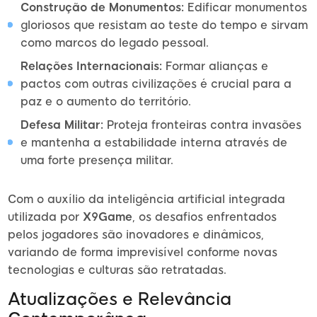
Construção de Monumentos:
Edificar monumentos
gloriosos que resistam ao teste do tempo e sirvam
como marcos do legado pessoal.
Relações Internacionais:
Formar alianças e
pactos com outras civilizações é crucial para a
paz e o aumento do território.
Defesa Militar:
Proteja fronteiras contra invasões
e mantenha a estabilidade interna através de
uma forte presença militar.
Com o auxílio da inteligência artificial integrada
utilizada por
X9Game
, os desafios enfrentados
pelos jogadores são inovadores e dinâmicos,
variando de forma imprevisível conforme novas
tecnologias e culturas são retratadas.
Atualizações e Relevância