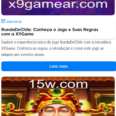
2026-05-25
RuedaDeChile: Conheça o Jogo e Suas Regras
com a X9Game
Explore a experiência única do jogo RuedaDeChile com a inovadora
X9Game. Conheça as regras, a introdução e como este jogo se
adapta aos eventos atuais.
Leia mais