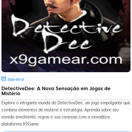
2026-05-13
DetectiveDee: A Nova Sensação em Jogos de
Mistério
Explore o intrigante mundo do DetectiveDee, um jogo empolgante que
combina elementos de mistério e estratégia. Aprenda sobre seu
enredo envolvente, regras e sua conexão com a inovadora
plataforma X9Game.