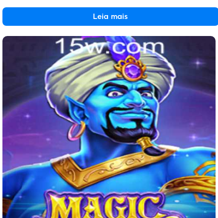
Leia mais