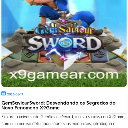
2026-05-17
GemSaviourSword: Desvendando os Segredos do
Novo Fenômeno X9Game
Explore o universo de GemSaviourSword, o novo sucesso da X9Game,
com uma análise detalhada sobre suas mecânicas, introdução e