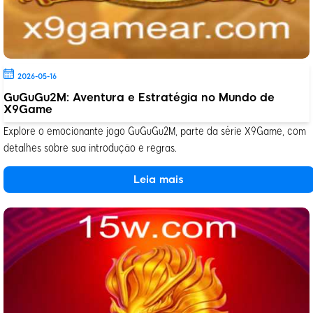
2026-05-16
GuGuGu2M: Aventura e Estratégia no Mundo de
X9Game
Explore o emocionante jogo GuGuGu2M, parte da série X9Game, com
detalhes sobre sua introdução e regras.
Leia mais