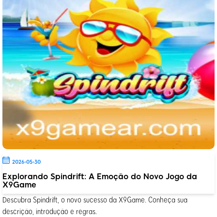
2026-05-30
Explorando Spindrift: A Emoção do Novo Jogo da
X9Game
Descubra Spindrift, o novo sucesso da X9Game. Conheça sua
descrição, introdução e regras.