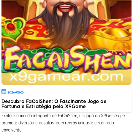
2026-05-24
Descubra FaCaiShen: O Fascinante Jogo de
Fortuna e Estratégia pela X9Game
Explore o mundo intrigante de FaCaiShen, um jogo da X9Game que
promete diversão e desafios, com regras únicas e um enredo
envolvente.