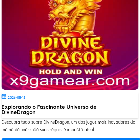
2026-05-15
Explorando o Fascinante Universo de
DivineDragon
Descubra tudo sobre DivineDragon, um dos jogos mais inovadores do
momento, incluindo suas regras e impacto atual.