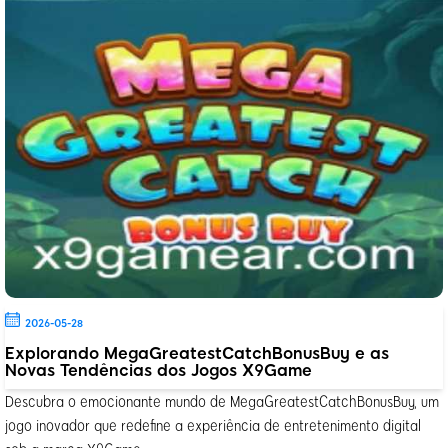
2026-05-28
Explorando MegaGreatestCatchBonusBuy e as
Novas Tendências dos Jogos X9Game
Descubra o emocionante mundo de MegaGreatestCatchBonusBuy, um
jogo inovador que redefine a experiência de entretenimento digital