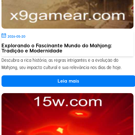
2026-05-20
Explorando o Fascinante Mundo do Mahjong:
Tradição e Modernidade
Descubra a rica história, as regras intrigantes e a evolução do
Mahjong, seu impacto cultural e sua relevância nos dias de hoje.
Leia mais