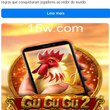
regras que conquistaram jogadores ao redor do mundo.
Leia mais